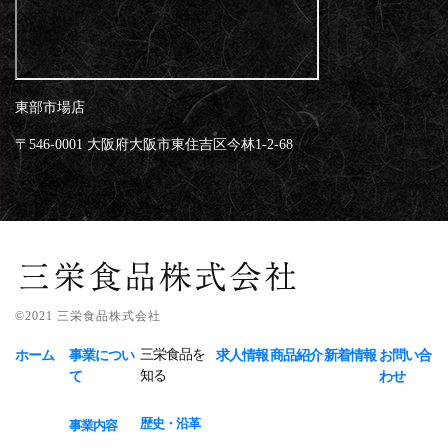
東部市場店
〒546-0001 大阪府大阪市東住吉区今林1-2-68
©2021 三栄食品株式会社
三栄食品を
ホーム
事業につい
求人情報
商品紹介
新着情報
お問い合
知る
て
わせ
歴史・沿革
事業内容