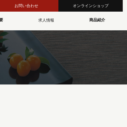
お問い合わせ
オンラインショップ
要
商品紹介
求人情報
沿革
要
ッセージ
品の理念・強み
今月のおすすめ
惣菜
春商材
夏商材
秋商材
冬商材
調味料
料理素材