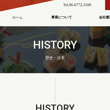
Tel.06-6772-3100
事業について
会社概
ホーム
事業内容
取扱商品
歴史・
会社概
代表メ
三栄食
HISTORY
歴史・沿革
HISTORY